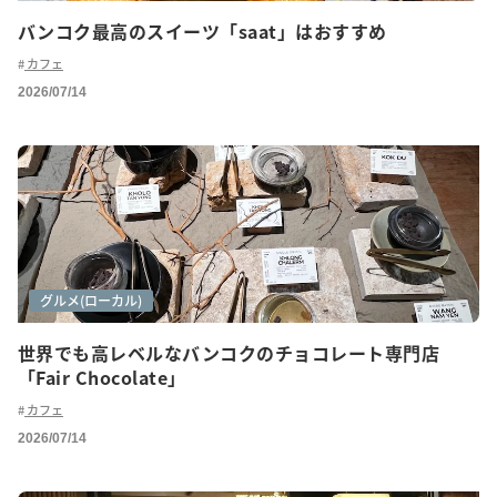
バンコク最高のスイーツ「saat」はおすすめ
カフェ
2026/07/14
カフェ巡り
グルメ(ローカル)
世界でも高レベルなバンコクのチョコレート専門店
「Fair Chocolate」
カフェ
2026/07/14