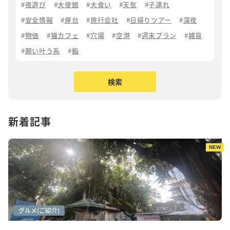
夜遊び
大使館
大食い
天気
子連れ
安全情報
屋台
旅行会社
日帰りツアー
深夜
物価
猫カフェ
穴場
空港
週末プラン
雑貨
願い叶う系
鮨
新着記事
NEW
アートシーン
カフェ巡り
グルメ(ご紹介)