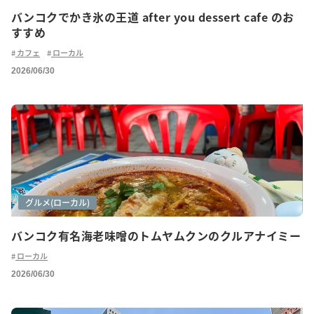
バンコクでかき氷の王道 after you dessert cafe のお
すすめ
カフェ
ローカル
2026/06/30
グルメ
グルメ(ご紹介)
グルメ(ローカル)
バンコク有名海老味噌のトムヤムクンのクルアナイミー
ローカル
2026/06/30