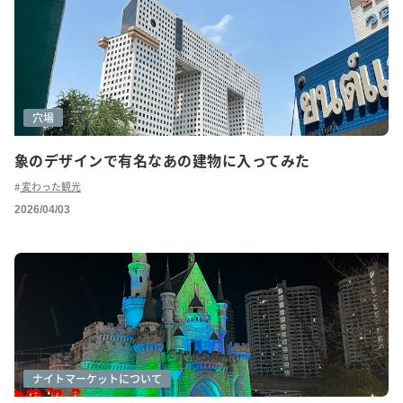
穴場
象のデザインで有名なあの建物に入ってみた
変わった観光
2026/04/03
グルメ(ローカル)
ショッピング
ナイトマーケットについて