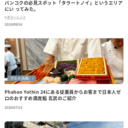
バンコクの必見スポット「タラートノイ」というエリア
にい ってみた。
タラートノイ
2024/08/16
グルメ
グルメ(ご紹介)
グルメ(高級)
Phahon Yothin 24にある従業員からお客まで日本人ゼ
ロのおすすめ満席鮨 玄武のご紹介
2026/07/14