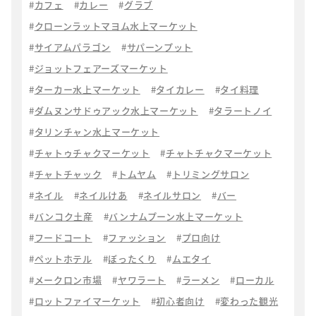
カフェ
カレー
グラブ
クローンラットマヨム水上マーケット
サイアムパラゴン
サパーンプット
ジョットフェアーズマーケット
ターカー水上マーケット
タイカレー
タイ料理
ダムヌンサドゥアック水上マーケット
タラートノイ
タリンチャン水上マーケット
チャトゥチャクマーケット
チャトチャクマーケット
チャトチャック
トムヤム
トリミングサロン
ネイル
ネイルけあ
ネイルサロン
バー
バンコク土産
バンナムプーン水上マーケット
フードコート
ファッション
プロ向け
ペットホテル
ぼったくり
ムエタイ
メークロン市場
ヤワラート
ラーメン
ローカル
ロットファイマーケット
初心者向け
変わった観光