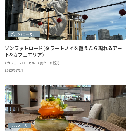
アートシーン
グルメ
グルメ(ローカル)
ソンワットロード(タラートノイを超えたら現れるアー
ト&カフェエリア)
カフェ
ローカル
変わった観光
2026/07/14
カフェ巡り
グルメ