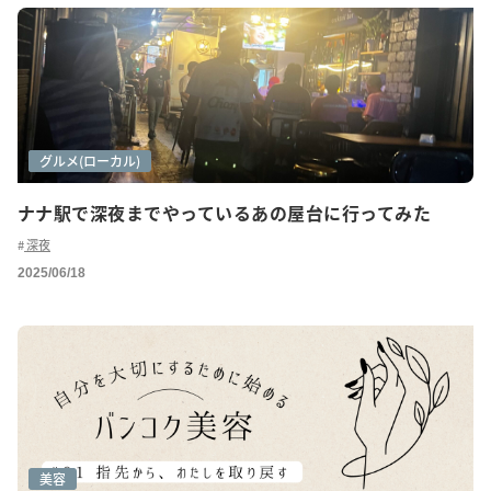
グルメ
グルメ(ローカル)
ナナ駅で深夜までやっているあの屋台に行ってみた
深夜
2025/06/18
美容