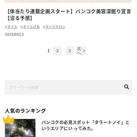
【体当たり連載企画スタート】バンコク美容深掘り宣言
【沼る予感】
ネイル
ネイルけあ
ネイルサロン
2025/05/13
次
1
2
3
へ
人気のランキング
バンコクの必見スポット「タラートノイ」と
いうエリアにい ってみた。