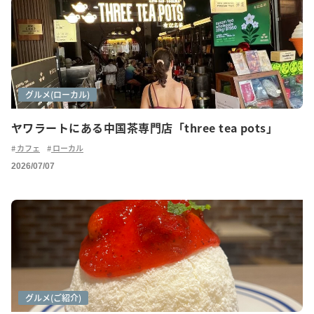
カフェ巡り
グルメ(ご紹介)
グルメ(ローカル)
ヤワラートにある中国茶専門店「three tea pots」
カフェ
ローカル
2026/07/07
カフェ巡り
グルメ
グルメ(ご紹介)