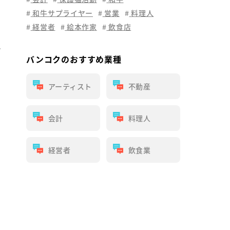
和牛サプライヤー
営業
料理人
経営者
絵本作家
飲食店
グ
バンコクのおすすめ業種
アーティスト
不動産
会計
料理人
経営者
飲食業