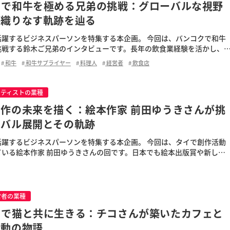
クで和牛を極める兄弟の挑戦：グローバルな視野
が織りなす軌跡を辿る
活躍するビジネスパーソンを特集する本企画。 今回は、バンコクで和牛
挑戦する鈴木ご兄弟のインタビューです。長年の飲食業経験を活かし、
座で高品質な和牛を提供。情熱あふれるビジネスの軌跡を伺い […]
和牛
和牛サプライヤー
料理人
経営者
飲食店
ーティストの業種
作の未来を描く：絵本作家 前田ゆうきさんが挑
ーバル展開とその軌跡
活躍するビジネスパーソンを特集する本企画。 今回は、タイで創作活動
ている絵本作家 前田ゆうきさんの回です。日本でも絵本出版賞や新しい
受賞されている前田さん。その成功の秘訣に迫ります。 &n […]
営者の業種
クで猫と共に生きる：チコさんが築いたカフェと
活動の物語