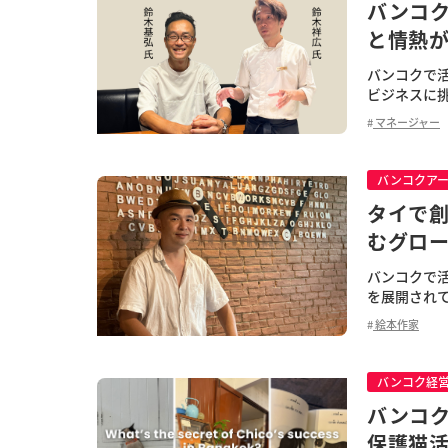
バンコ
と情熱
バンコクで
ビジネスに
ローバルな視
マネージャー
バンコクア
タイで創
むグロ
バンコクで
を展開され
創作絵本賞を
絵本作家
バンコク経
バンコ
保護猫