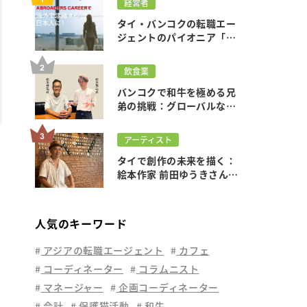
経営者
タイ・バンコクの転職エー
ジェントのパイオニア「ア
ブローダーズキャリア」の
ご紹介
飲食業
バンコクで和牛を極める兄
弟の挑戦：グローバルな視
野と情熱が織りなす軌跡を
辿る
アーティスト
タイで創作の未来を描く：
絵本作家 前田ゆうきさんが
挑むグローバル展開とその
軌跡
人気のキーワード
アジアの転職エージェント
カフェ
コーディネーター
コラムニスト
マネージャー
企画コーディネーター
会計
保護猫活動
和牛