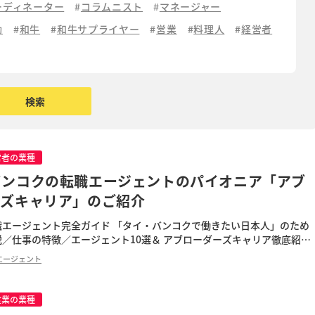
ーディネーター
コラムニスト
マネージャー
動
和牛
和牛サプライヤー
営業
料理人
経営者
営者の業種
バンコクの転職エージェントのパイオニア「アブ
ーズキャリア」のご紹介
職エージェント完全ガイド 「タイ・バンコクで働きたい日本人」のため
／仕事の特徴／エージェント10選＆ アブローダーズキャリア徹底紹介
業・外資・スタートアップまで、最新の求人トレンドを踏 […]
エージェント
食業の業種