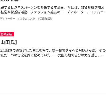
活躍するビジネスパーソンを特集する本企画。 今回は、雑貨も取り揃え
の経営や保護猫活動、ファッション雑誌のコーディネーター、コラムニ
野で活躍するチコさんの回です。 Contents Q1 […]
ディネーター
コラムニスト
保護猫活動
動産の業種
【山田氏】
田氏は日本での安定した生活を捨て、裸一貫でタイへと飛び込んだ。 その
はただ一つの信念を胸に秘めていた ――異国の地で自分の力を試し、成
う強い意志だ。異文化、言語の壁、そして無数の不安に立ち […]