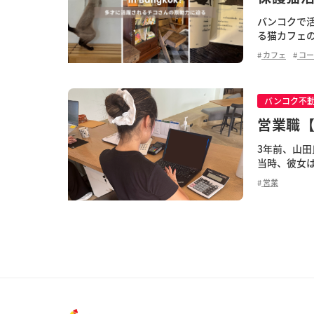
バンコクで
る猫カフェ
ト等、多彩な分
カフェ
コー
バンコク不
営業職
3年前、山
当時、彼女
功を掴むとい
営業