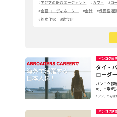
アジアの転職エージェント
カフェ
コ
企画コーディネーター
会計
保護猫活
絵本作家
飲食店
バンコク経
タイ・
ローダ
バンコク転
の、市場解説
現地の日系企
アジアの転職
バンコク飲