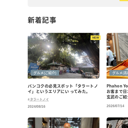
新着記事
NEW
アートシーン
カフェ巡り
グルメ(ご紹介)
グルメ
グルメ(ご
グルメ(高
バンコクの必見スポット「タラートノ
Phahon 
イ」というエリアにい ってみた。
お客まで日
玄武のご紹
タラートノイ
2026/07/14
2024/08/16