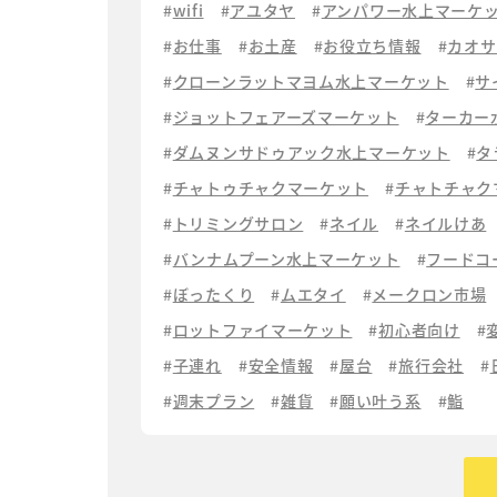
wifi
アユタヤ
アンパワー水上マーケ
お仕事
お土産
お役立ち情報
カオサ
クローンラットマヨム水上マーケット
サ
ジョットフェアーズマーケット
ターカー
ダムヌンサドゥアック水上マーケット
タ
チャトゥチャクマーケット
チャトチャク
トリミングサロン
ネイル
ネイルけあ
バンナムプーン水上マーケット
フードコ
ぼったくり
ムエタイ
メークロン市場
ロットファイマーケット
初心者向け
子連れ
安全情報
屋台
旅行会社
週末プラン
雑貨
願い叶う系
鮨