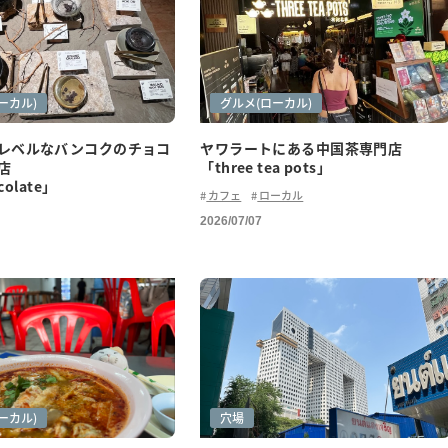
り
ーカル)
カフェ巡り
グルメ(ご紹介)
グルメ(ローカル)
レベルなバンコクのチョコ
ヤワラートにある中国茶専門店
店
「three tea pots」
colate」
カフェ
ローカル
2026/07/07
紹介)
ーカル)
穴場