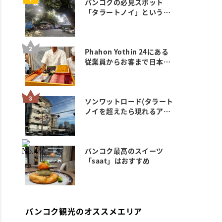
バンコクの必見スポット
「タラートノイ」というエ
リアにい ってみた。
Phahon Yothin 24にある
従業員からお客まで日本人
ゼロのおすすめ満席鮨 玄武
のご紹介
ソンワットロード(タラート
ノイを超えたら現れるアー
ト&カフェエリア)
バンコク最高のスイーツ
「saat」はおすすめ
バンコク観光のオススメエリア