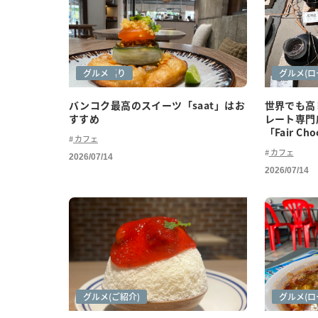
カフェ巡り
グルメ
カフェ巡
グルメ(ロ
バンコク最高のスイーツ「saat」はお
世界でも高
すすめ
レート専門
「Fair Cho
カフェ
カフェ
2026/07/14
2026/07/14
カフェ巡り
グルメ
グルメ(ご紹介)
グルメ
グルメ(ご
グルメ(ロ