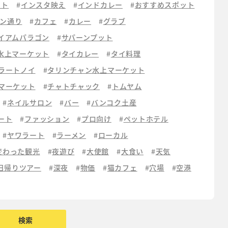
ット
インスタ映え
インドカレー
おすすめスポット
ン通り
カフェ
カレー
グラブ
イアムパラゴン
サパーンプット
水上マーケット
タイカレー
タイ料理
ラートノイ
タリンチャン水上マーケット
マーケット
チャトチャック
トムヤム
ネイルサロン
バー
バンコク土産
ート
ファッション
プロ向け
ペットホテル
ヤワラート
ラーメン
ローカル
変わった観光
夜遊び
大使館
大食い
天気
日帰りツアー
深夜
物価
猫カフェ
穴場
空港