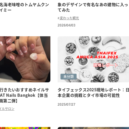
名海老味噌のトムヤムクン
象のデザインで有名なあの建物に入っ
イミー
てみた
変わった観光
2026/04/03
未分類
行きたいおすすめネイルサ
タイフェックス2025現地レポート：
T Nails Bangkok【体当
本企業の挑戦とタイ市場の可能性
画第二弾】
2025/07/27
イルサロン