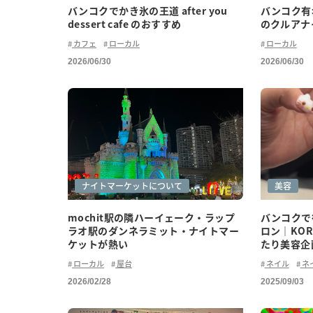
バンコクでかき氷の王道 after you
バンコク有
dessert cafe のおすすめ
のクルアナ
カフェ
ローカル
ローカル
2026/06/30
2026/06/30
グルメ(ローカル)
ショッピング
ナイトマーケットについて
美容
mochit駅の隣ハーイェーク・ラップ
バンコクで
ラオ駅のダンネラミット・ナイトマー
ロン｜KORA
ケットが熱い
たり美容企
ローカル
屋台
ネイル
ネ
2026/02/28
2025/09/03