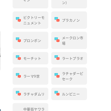
ン）
ビクトリーモ
プラカノン
ニュメント
メークロン市
プロンポン
場
モーチット
ラートプラオ
ラチャダーピ
ラーマ9世
日
セーク
ラチャダムリ
ルンピニー
中華街ヤワラ