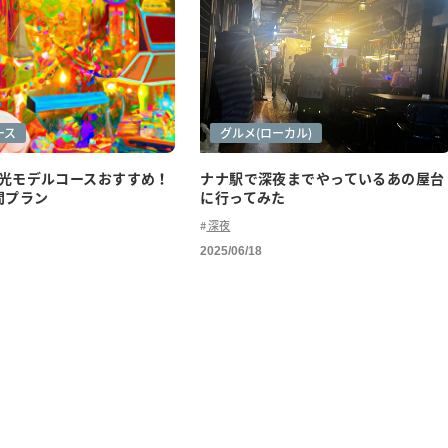
ース
グルメ
グルメ(ローカル)
光モデルコースおすすめ！
ナナ駅で深夜までやっているあの屋台
間プラン
に行ってみた
深夜
2025/06/18