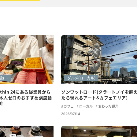
紹介)
級)
アートシーン
グルメ
グルメ(ローカル)
Yothin 24にある従業員から
ソンワットロード(タラートノイを超
本人ゼロのおすすめ満席鮨
たら現れるアート&カフェエリア)
介
カフェ
ローカル
変わった観光
2026/07/14