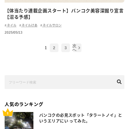
【体当たり連載企画スタート】バンコク美容深掘り宣言
【沼る予感】
ネイル
ネイルけあ
ネイルサロン
2025/05/13
次
1
2
3
へ
人気のランキング
バンコクの必見スポット「タラートノイ」と
いうエリアにい ってみた。