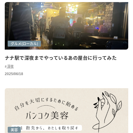
グルメ
グルメ(ローカル)
ナナ駅で深夜までやっているあの屋台に行ってみた
深夜
2025/06/18
美容