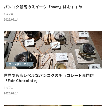
バンコク最高のスイーツ「saat」はおすすめ
カフェ
2026/07/14
カフェ巡り
グルメ(ローカル)
世界でも高レベルなバンコクのチョコレート専門店
「Fair Chocolate」
カフェ
2026/07/14