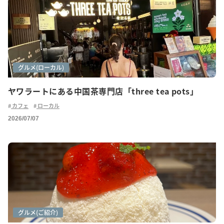
カフェ巡り
グルメ(ご紹介)
グルメ(ローカル)
ヤワラートにある中国茶専門店「three tea pots」
カフェ
ローカル
2026/07/07
カフェ巡り
グルメ
グルメ(ご紹介)