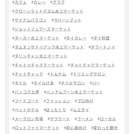
カフェ
カレー
グラブ
クローンラットマヨム水上マーケット
サイアムパラゴン
サパーンプット
ジョットフェアーズマーケット
ターカー水上マーケット
タイカレー
タイ料理
ダムヌンサドゥアック水上マーケット
タラートノイ
タリンチャン水上マーケット
チャトゥチャクマーケット
チャトチャクマーケット
チャトチャック
トムヤム
トリミングサロン
ネイル
ネイルけあ
ネイルサロン
バー
バンコク土産
バンナムプーン水上マーケット
フードコート
ファッション
プロ向け
ペットホテル
ぼったくり
ムエタイ
メークロン市場
ヤワラート
ラーメン
ローカル
ロットファイマーケット
初心者向け
変わった観光