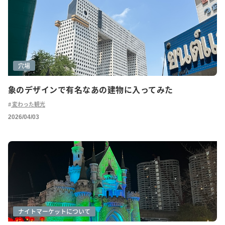
穴場
象のデザインで有名なあの建物に入ってみた
変わった観光
2026/04/03
グルメ(ローカル)
ショッピング
ナイトマーケットについて