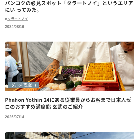
バンコクの必見スポット「タラートノイ」というエリア
にい ってみた。
タラートノイ
2024/08/16
グルメ
グルメ(ご紹介)
グルメ(高級)
Phahon Yothin 24にある従業員からお客まで日本人ゼ
ロのおすすめ満席鮨 玄武のご紹介
2026/07/14