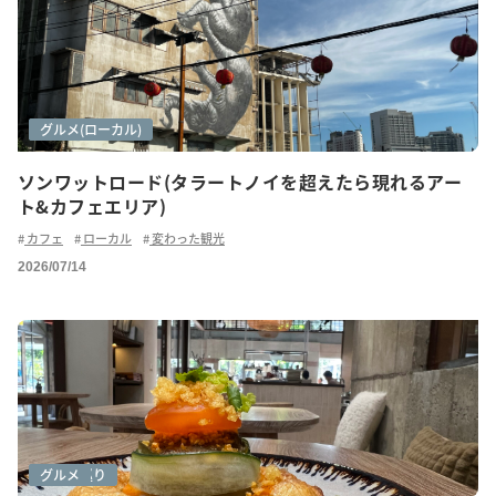
アートシーン
グルメ
グルメ(ローカル)
ソンワットロード(タラートノイを超えたら現れるアー
ト&カフェエリア)
カフェ
ローカル
変わった観光
2026/07/14
カフェ巡り
グルメ