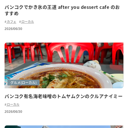
バンコクでかき氷の王道 after you dessert cafe のお
すすめ
カフェ
ローカル
2026/06/30
グルメ
グルメ(ご紹介)
グルメ(ローカル)
バンコク有名海老味噌のトムヤムクンのクルアナイミー
ローカル
2026/06/30