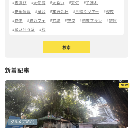
夜遊び
大使館
大食い
天気
子連れ
安全情報
屋台
旅行会社
日帰りツアー
深夜
物価
猫カフェ
穴場
空港
週末プラン
雑貨
願い叶う系
鮨
新着記事
NEW
アートシーン
カフェ巡り
グルメ(ご紹介)