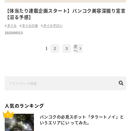
【体当たり連載企画スタート】バンコク美容深掘り宣言
【沼る予感】
ネイル
ネイルけあ
ネイルサロン
2025/05/13
次
1
2
3
へ
人気のランキング
バンコクの必見スポット「タラートノイ」と
いうエリアにい ってみた。