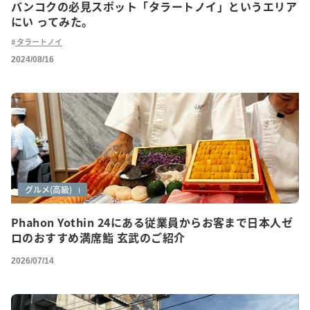
バンコクの必見スポット「タラートノイ」というエリア
にい ってみた。
タラートノイ
2024/08/16
グルメ
グルメ(ご紹介)
グルメ(高級)
Phahon Yothin 24にある従業員からお客まで日本人ゼ
ロのおすすめ満席鮨 玄武のご紹介
2026/07/14