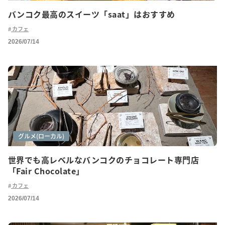
バンコク最高のスイーツ「saat」はおすすめ
カフェ
2026/07/14
カフェ巡り
グルメ(ローカル)
世界でも高レベルなバンコクのチョコレート専門店
「Fair Chocolate」
カフェ
2026/07/14