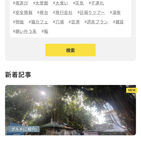
夜遊び
大使館
大食い
天気
子連れ
安全情報
屋台
旅行会社
日帰りツアー
深夜
物価
猫カフェ
穴場
空港
週末プラン
雑貨
願い叶う系
鮨
新着記事
NEW
アートシーン
カフェ巡り
グルメ(ご紹介)