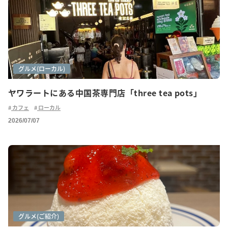
カフェ巡り
グルメ(ご紹介)
グルメ(ローカル)
ヤワラートにある中国茶専門店「three tea pots」
カフェ
ローカル
2026/07/07
カフェ巡り
グルメ
グルメ(ご紹介)