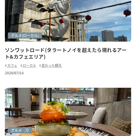
アートシーン
グルメ
グルメ(ローカル)
ソンワットロード(タラートノイを超えたら現れるアー
ト&カフェエリア)
カフェ
ローカル
変わった観光
2026/07/14
カフェ巡り
グルメ