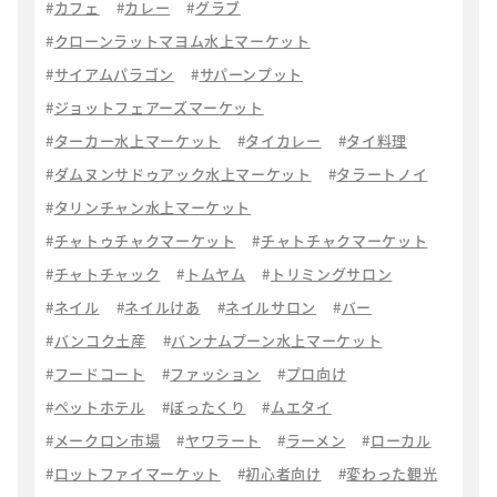
カフェ
カレー
グラブ
クローンラットマヨム水上マーケット
サイアムパラゴン
サパーンプット
ジョットフェアーズマーケット
ターカー水上マーケット
タイカレー
タイ料理
ダムヌンサドゥアック水上マーケット
タラートノイ
タリンチャン水上マーケット
チャトゥチャクマーケット
チャトチャクマーケット
チャトチャック
トムヤム
トリミングサロン
ネイル
ネイルけあ
ネイルサロン
バー
バンコク土産
バンナムプーン水上マーケット
フードコート
ファッション
プロ向け
ペットホテル
ぼったくり
ムエタイ
メークロン市場
ヤワラート
ラーメン
ローカル
ロットファイマーケット
初心者向け
変わった観光