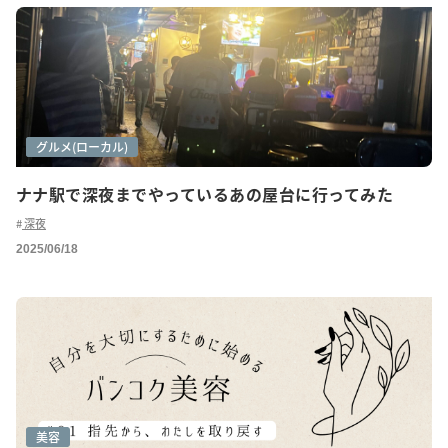
グルメ
グルメ(ローカル)
ナナ駅で深夜までやっているあの屋台に行ってみた
深夜
2025/06/18
美容