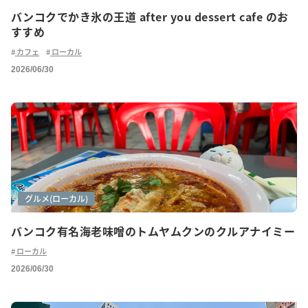
バンコクでかき氷の王道 after you dessert cafe のお
すすめ
カフェ
ローカル
2026/06/30
グルメ
グルメ(ご紹介)
グルメ(ローカル)
バンコク有名海老味噌のトムヤムクンのクルアナイミー
ローカル
2026/06/30