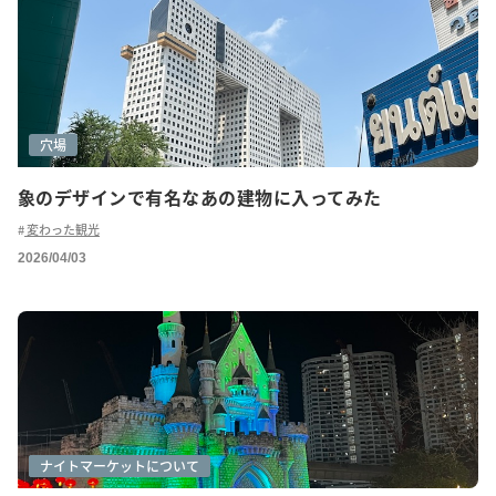
穴場
象のデザインで有名なあの建物に入ってみた
変わった観光
2026/04/03
グルメ(ローカル)
ショッピング
ナイトマーケットについて