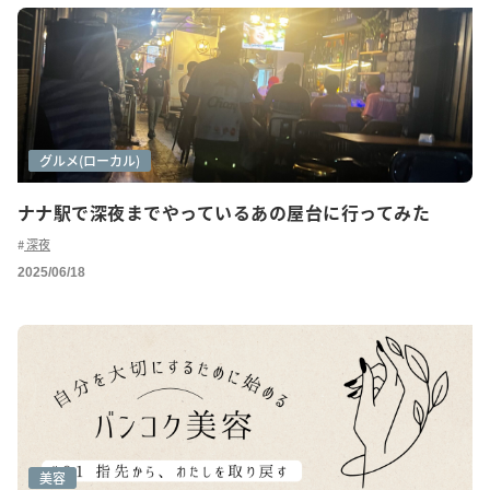
グルメ
グルメ(ローカル)
ナナ駅で深夜までやっているあの屋台に行ってみた
深夜
2025/06/18
美容