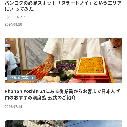
バンコクの必見スポット「タラートノイ」というエリア
にい ってみた。
タラートノイ
2024/08/16
グルメ
グルメ(ご紹介)
グルメ(高級)
Phahon Yothin 24にある従業員からお客まで日本人ゼ
ロのおすすめ満席鮨 玄武のご紹介
2026/07/14