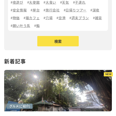
夜遊び
大使館
大食い
天気
子連れ
安全情報
屋台
旅行会社
日帰りツアー
深夜
物価
猫カフェ
穴場
空港
週末プラン
雑貨
願い叶う系
鮨
新着記事
NEW
アートシーン
カフェ巡り
グルメ(ご紹介)