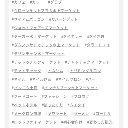
カフェ
カレー
グラブ
クローンラットマヨム水上マーケット
サイアムパラゴン
サパーンプット
ジョットフェアーズマーケット
ターカー水上マーケット
タイカレー
タイ料理
ダムヌンサドゥアック水上マーケット
タラートノイ
タリンチャン水上マーケット
チャトゥチャクマーケット
チャトチャクマーケット
チャトチャック
トムヤム
トリミングサロン
ネイル
ネイルけあ
ネイルサロン
バー
バンコク土産
バンナムプーン水上マーケット
フードコート
ファッション
プロ向け
ペットホテル
ぼったくり
ムエタイ
メークロン市場
ヤワラート
ラーメン
ローカル
ロットファイマーケット
初心者向け
変わった観光