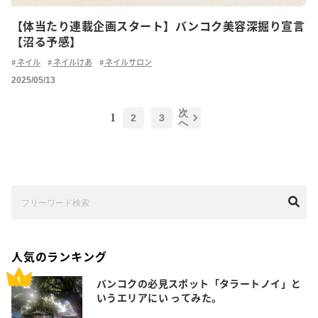
【体当たり連載企画スタート】バンコク美容深掘り宣言
【沼る予感】
ネイル
ネイルけあ
ネイルサロン
2025/05/13
次
1
2
3
へ
人気のランキング
バンコクの必見スポット「タラートノイ」と
いうエリアにい ってみた。