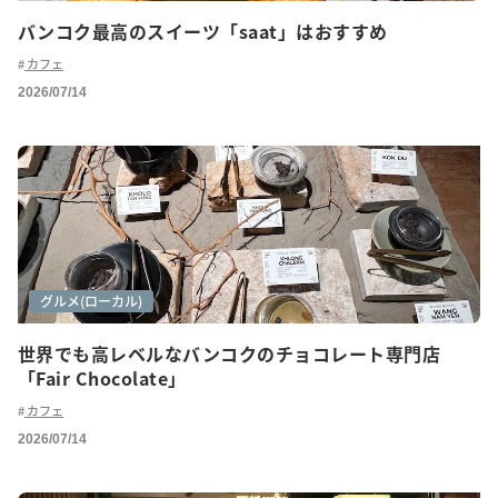
バンコク最高のスイーツ「saat」はおすすめ
カフェ
2026/07/14
カフェ巡り
グルメ(ローカル)
世界でも高レベルなバンコクのチョコレート専門店
「Fair Chocolate」
カフェ
2026/07/14