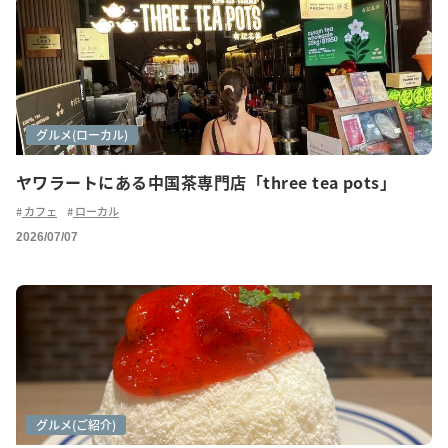
カフェ巡り
グルメ(ご紹介)
グルメ(ローカル)
ヤワラートにある中国茶専門店「three tea pots」
カフェ
ローカル
2026/07/07
カフェ巡り
グルメ
グルメ(ご紹介)