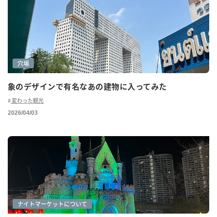
穴場
象のデザインで有名なあの建物に入ってみた
変わった観光
2026/04/03
グルメ(ローカル)
ショッピング
ナイトマーケットについて