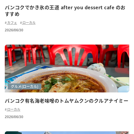
バンコクでかき氷の王道 after you dessert cafe のお
すすめ
カフェ
ローカル
2026/06/30
グルメ
グルメ(ご紹介)
グルメ(ローカル)
バンコク有名海老味噌のトムヤムクンのクルアナイミー
ローカル
2026/06/30