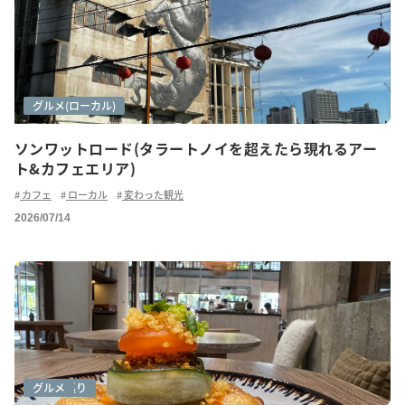
アートシーン
グルメ
グルメ(ローカル)
ソンワットロード(タラートノイを超えたら現れるアー
ト&カフェエリア)
カフェ
ローカル
変わった観光
2026/07/14
カフェ巡り
グルメ