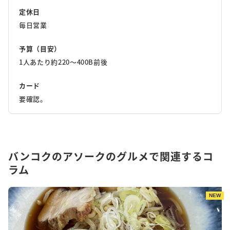
定休日
毎日営業
予算（目安）
1人あたり約220〜400B前後
カード
要確認。
バンコクのアソークのグルメで関連するコ
ラム
NEW