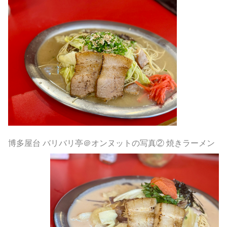
博多屋台 バリバリ亭＠オンヌットの写真② 焼きラーメン