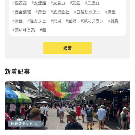
夜遊び
大使館
大食い
天気
子連れ
安全情報
屋台
旅行会社
日帰りツアー
深夜
物価
猫カフェ
穴場
空港
週末プラン
雑貨
願い叶う系
鮨
新着記事
アートシーン
カフェ巡り
グルメ
グルメ(ローカル)
観光スポット