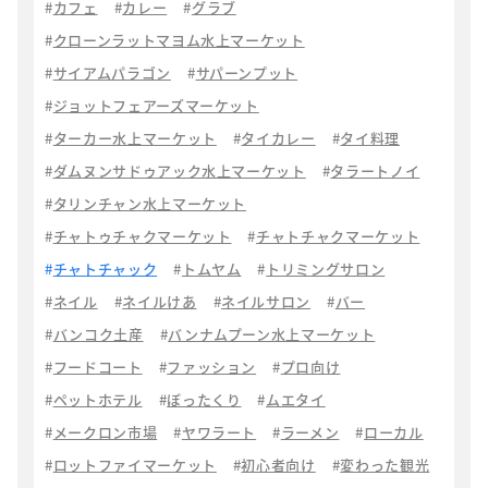
カフェ
カレー
グラブ
クローンラットマヨム水上マーケット
サイアムパラゴン
サパーンプット
ジョットフェアーズマーケット
ターカー水上マーケット
タイカレー
タイ料理
ダムヌンサドゥアック水上マーケット
タラートノイ
タリンチャン水上マーケット
チャトゥチャクマーケット
チャトチャクマーケット
チャトチャック
トムヤム
トリミングサロン
ネイル
ネイルけあ
ネイルサロン
バー
バンコク土産
バンナムプーン水上マーケット
フードコート
ファッション
プロ向け
ペットホテル
ぼったくり
ムエタイ
メークロン市場
ヤワラート
ラーメン
ローカル
ロットファイマーケット
初心者向け
変わった観光