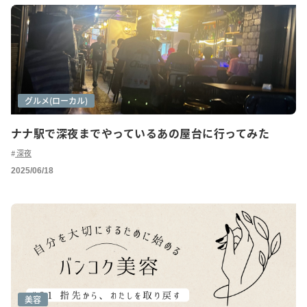
グルメ
グルメ(ローカル)
ナナ駅で深夜までやっているあの屋台に行ってみた
深夜
2025/06/18
美容