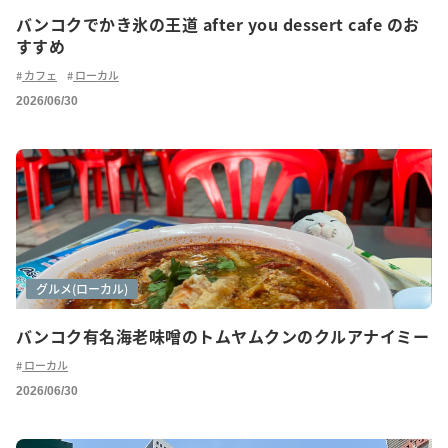
バンコクでかき氷の王道 after you dessert cafe のお
すすめ
カフェ
ローカル
2026/06/30
グルメ
グルメ(ご紹介)
グルメ(ローカル)
バンコク有名海老味噌のトムヤムクンのクルアナイミー
ローカル
2026/06/30