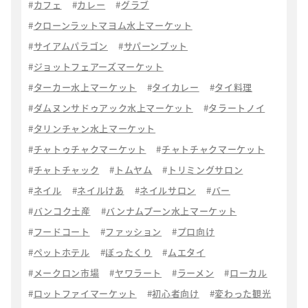
カフェ
カレー
グラブ
クローンラットマヨム水上マーケット
サイアムパラゴン
サパーンプット
ジョットフェアーズマーケット
ターカー水上マーケット
タイカレー
タイ料理
ダムヌンサドゥアック水上マーケット
タラートノイ
タリンチャン水上マーケット
チャトゥチャクマーケット
チャトチャクマーケット
チャトチャック
トムヤム
トリミングサロン
ネイル
ネイルけあ
ネイルサロン
バー
バンコク土産
バンナムプーン水上マーケット
フードコート
ファッション
プロ向け
ペットホテル
ぼったくり
ムエタイ
メークロン市場
ヤワラート
ラーメン
ローカル
ロットファイマーケット
初心者向け
変わった観光