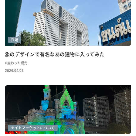
穴場
象のデザインで有名なあの建物に入ってみた
変わった観光
2026/04/03
グルメ(ローカル)
ショッピング
ナイトマーケットについて