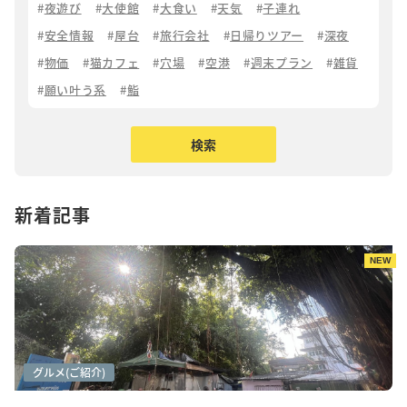
夜遊び
大使館
大食い
天気
子連れ
安全情報
屋台
旅行会社
日帰りツアー
深夜
物価
猫カフェ
穴場
空港
週末プラン
雑貨
願い叶う系
鮨
新着記事
NEW
アートシーン
カフェ巡り
グルメ(ご紹介)