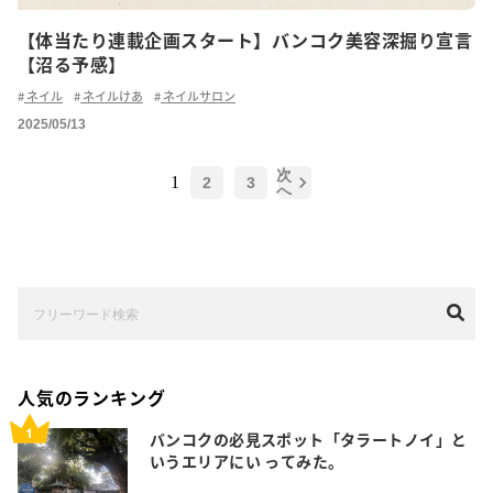
【体当たり連載企画スタート】バンコク美容深掘り宣言
【沼る予感】
ネイル
ネイルけあ
ネイルサロン
2025/05/13
次
1
2
3
へ
人気のランキング
バンコクの必見スポット「タラートノイ」と
いうエリアにい ってみた。