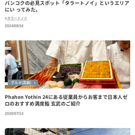
バンコクの必見スポット「タラートノイ」というエリア
にい ってみた。
タラートノイ
2024/08/16
グルメ
グルメ(ご紹介)
グルメ(高級)
Phahon Yothin 24にある従業員からお客まで日本人ゼ
ロのおすすめ満席鮨 玄武のご紹介
2026/07/14