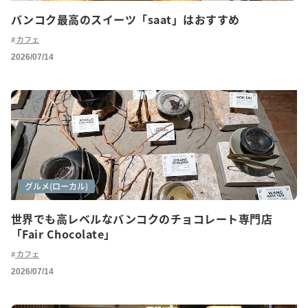
バンコク最高のスイーツ「saat」はおすすめ
カフェ
2026/07/14
カフェ巡り
グルメ(ローカル)
世界でも高レベルなバンコクのチョコレート専門店
「Fair Chocolate」
カフェ
2026/07/14