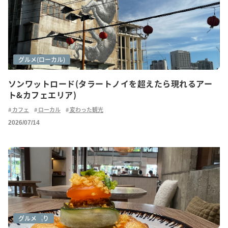
アートシーン
グルメ
グルメ(ローカル)
ソンワットロード(タラートノイを超えたら現れるアー
ト&カフェエリア)
カフェ
ローカル
変わった観光
2026/07/14
カフェ巡り
グルメ