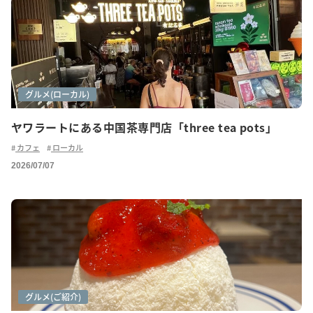
カフェ巡り
グルメ(ご紹介)
グルメ(ローカル)
ヤワラートにある中国茶専門店「three tea pots」
カフェ
ローカル
2026/07/07
カフェ巡り
グルメ
グルメ(ご紹介)