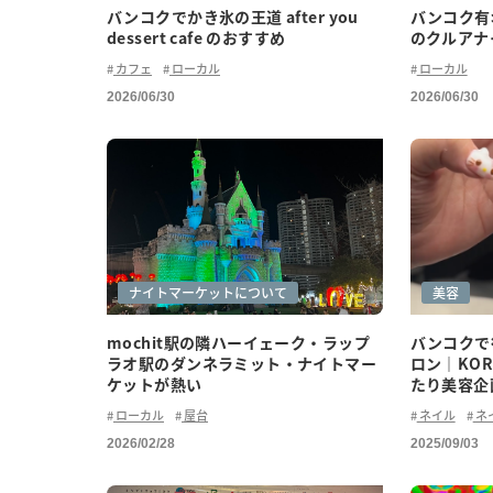
バンコクでかき氷の王道 after you
バンコク有
dessert cafe のおすすめ
のクルアナ
カフェ
ローカル
ローカル
2026/06/30
2026/06/30
グルメ(ローカル)
ショッピング
ナイトマーケットについて
美容
mochit駅の隣ハーイェーク・ラップ
バンコクで
ラオ駅のダンネラミット・ナイトマー
ロン｜KORA
ケットが熱い
たり美容企
ローカル
屋台
ネイル
ネ
2026/02/28
2025/09/03