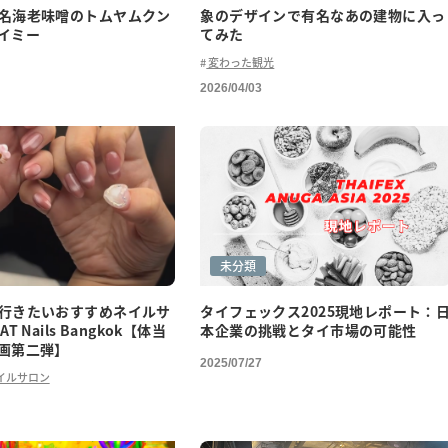
名海老味噌のトムヤムクン
象のデザインで有名なあの建物に入っ
イミー
てみた
変わった観光
2026/04/03
未分類
行きたいおすすめネイルサ
タイフェックス2025現地レポート：
T Nails Bangkok【体当
本企業の挑戦とタイ市場の可能性
画第二弾】
2025/07/27
イルサロン