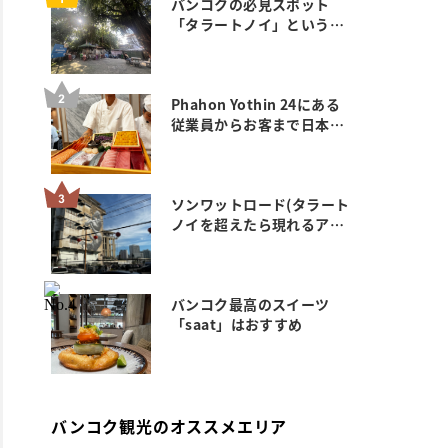
バンコクの必見スポット
「タラートノイ」というエ
リアにい ってみた。
Phahon Yothin 24にある
従業員からお客まで日本人
ゼロのおすすめ満席鮨 玄武
のご紹介
ソンワットロード(タラート
ノイを超えたら現れるアー
ト&カフェエリア)
バンコク最高のスイーツ
「saat」はおすすめ
バンコク観光のオススメエリア