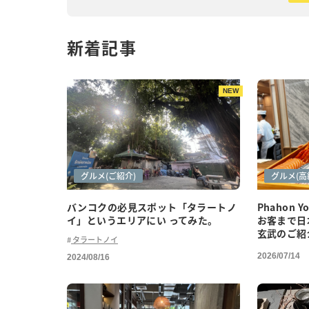
新着記事
NEW
アートシーン
カフェ巡り
グルメ(ご紹介)
グルメ
グルメ(ご
グルメ(高
バンコクの必見スポット「タラートノ
Phahon 
イ」というエリアにい ってみた。
お客まで日
玄武のご紹
タラートノイ
2026/07/14
2024/08/16