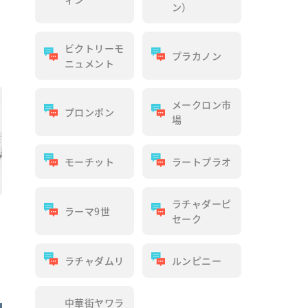
ン）
ビクトリーモ
プラカノン
ニュメント
メークロン市
プロンポン
場
モーチット
ラートプラオ
ラチャダーピ
ラーマ9世
日
セーク
ラチャダムリ
ルンピニー
中華街ヤワラ