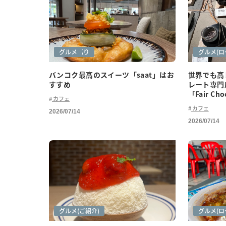
カフェ巡り
グルメ
カフェ巡
グルメ(ロ
バンコク最高のスイーツ「saat」はお
世界でも高
すすめ
レート専門
「Fair Cho
カフェ
カフェ
2026/07/14
2026/07/14
カフェ巡り
グルメ
グルメ(ご紹介)
グルメ
グルメ(ご
グルメ(ロ