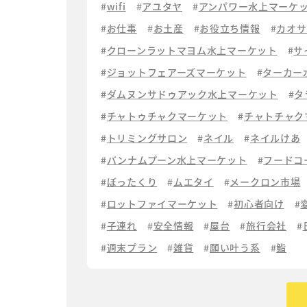
wifi
アユタヤ
アンパワー水上マーケ
お仕事
お土産
お役立ち情報
カオサ
クローンラットマヨム水上マーケット
サ
ジョットフェアーズマーケット
ターカー
ダムヌンサドゥアック水上マーケット
タ
チャトゥチャクマーケット
チャトチャク
トリミングサロン
ネイル
ネイルけあ
バンナムプーン水上マーケット
フードコ
ぼったくり
ムエタイ
メークロン市場
ロットファイマーケット
初心者向け
子連れ
安全情報
屋台
旅行会社
週末プラン
雑貨
願い叶う系
鮨