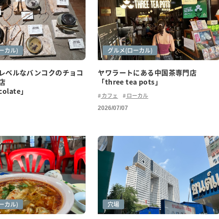
り
ーカル)
カフェ巡り
グルメ(ご紹介)
グルメ(ローカル)
レベルなバンコクのチョコ
ヤワラートにある中国茶専門店
店
「three tea pots」
colate」
カフェ
ローカル
2026/07/07
紹介)
ーカル)
穴場