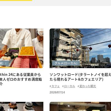
紹介)
級)
アートシーン
グルメ
グルメ(ローカル)
Yothin 24にある従業員から
ソンワットロード(タラートノイを超
本人ゼロのおすすめ満席鮨
たら現れるアート&カフェエリア)
介
カフェ
ローカル
変わった観光
2026/07/14