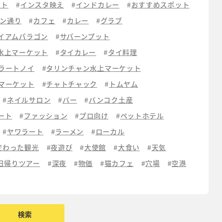
ット
インスタ映え
インドカレー
おすすめスポット
ン通り
カフェ
カレー
グラブ
イアムパラゴン
サパーンプット
水上マーケット
タイカレー
タイ料理
ラートノイ
タリンチャン水上マーケット
マーケット
チャトチャック
トムヤム
ネイルサロン
バー
バンコク土産
ート
ファッション
プロ向け
ペットホテル
ヤワラート
ラーメン
ローカル
変わった観光
夜遊び
大使館
大食い
天気
日帰りツアー
深夜
物価
猫カフェ
穴場
空港