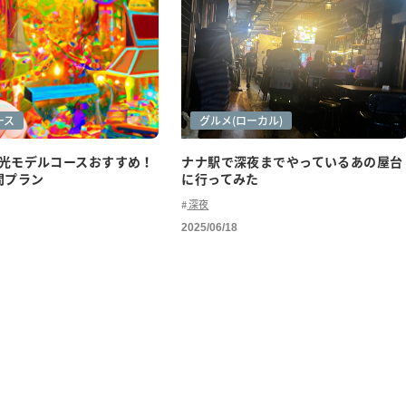
ース
グルメ
グルメ(ローカル)
光モデルコースおすすめ！
ナナ駅で深夜までやっているあの屋台
間プラン
に行ってみた
深夜
2025/06/18