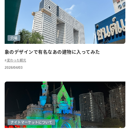
穴場
象のデザインで有名なあの建物に入ってみた
変わった観光
2026/04/03
グルメ(ローカル)
ショッピング
ナイトマーケットについて