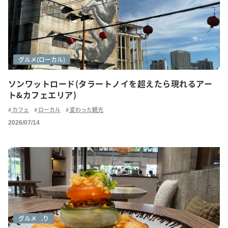
アートシーン
グルメ
グルメ(ローカル)
ソンワットロード(タラートノイを超えたら現れるアー
ト&カフェエリア)
カフェ
ローカル
変わった観光
2026/07/14
カフェ巡り
グルメ