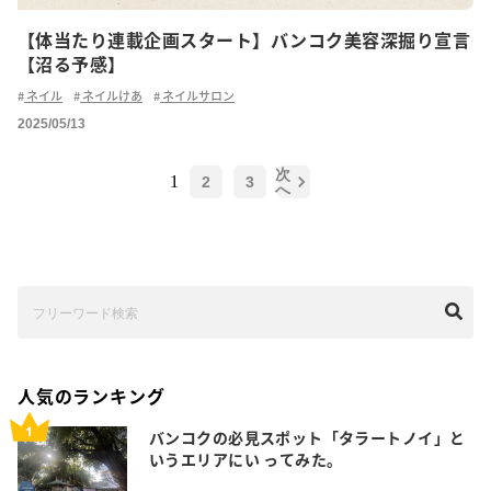
【体当たり連載企画スタート】バンコク美容深掘り宣言
【沼る予感】
ネイル
ネイルけあ
ネイルサロン
2025/05/13
次
1
2
3
へ
人気のランキング
バンコクの必見スポット「タラートノイ」と
いうエリアにい ってみた。