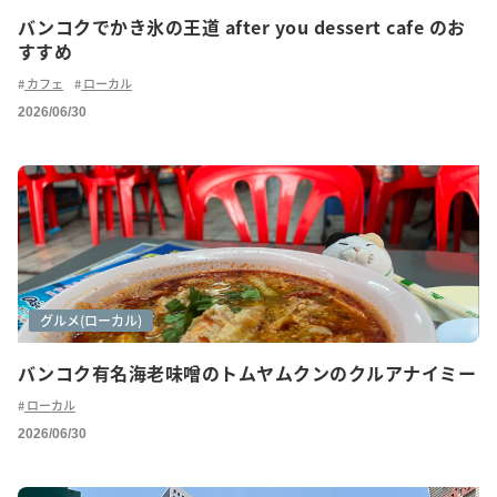
バンコクでかき氷の王道 after you dessert cafe のお
すすめ
カフェ
ローカル
2026/06/30
グルメ
グルメ(ご紹介)
グルメ(ローカル)
バンコク有名海老味噌のトムヤムクンのクルアナイミー
ローカル
2026/06/30