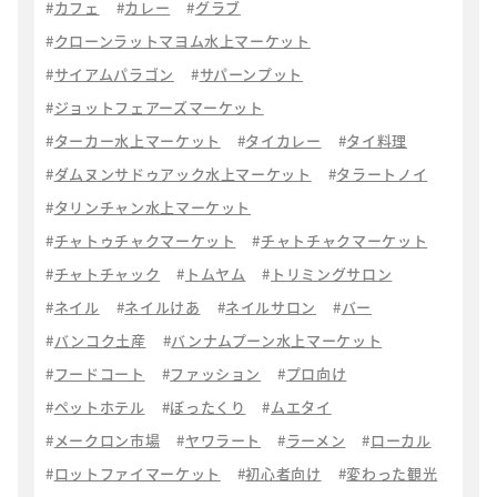
カフェ
カレー
グラブ
クローンラットマヨム水上マーケット
サイアムパラゴン
サパーンプット
ジョットフェアーズマーケット
ターカー水上マーケット
タイカレー
タイ料理
ダムヌンサドゥアック水上マーケット
タラートノイ
タリンチャン水上マーケット
チャトゥチャクマーケット
チャトチャクマーケット
チャトチャック
トムヤム
トリミングサロン
ネイル
ネイルけあ
ネイルサロン
バー
バンコク土産
バンナムプーン水上マーケット
フードコート
ファッション
プロ向け
ペットホテル
ぼったくり
ムエタイ
メークロン市場
ヤワラート
ラーメン
ローカル
ロットファイマーケット
初心者向け
変わった観光