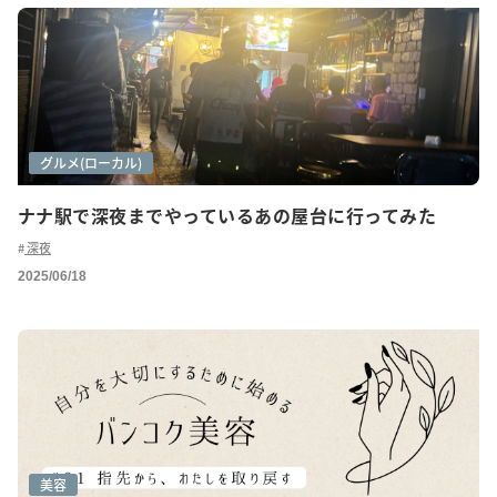
グルメ
グルメ(ローカル)
ナナ駅で深夜までやっているあの屋台に行ってみた
深夜
2025/06/18
美容