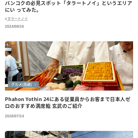
バンコクの必見スポット「タラートノイ」というエリア
にい ってみた。
タラートノイ
2024/08/16
グルメ
グルメ(ご紹介)
グルメ(高級)
Phahon Yothin 24にある従業員からお客まで日本人ゼ
ロのおすすめ満席鮨 玄武のご紹介
2026/07/14