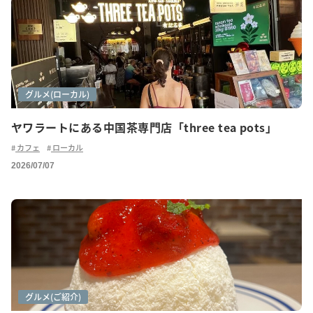
カフェ巡り
グルメ(ご紹介)
グルメ(ローカル)
ヤワラートにある中国茶専門店「three tea pots」
カフェ
ローカル
2026/07/07
カフェ巡り
グルメ
グルメ(ご紹介)