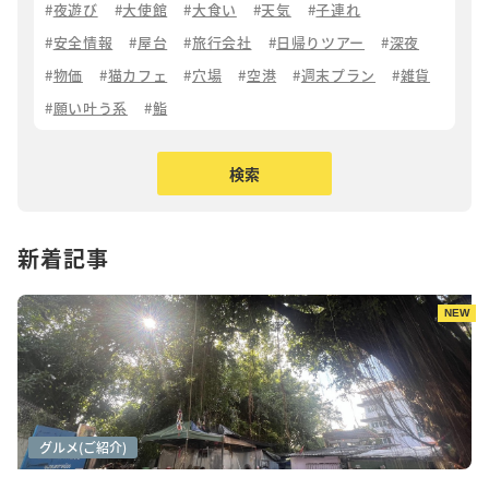
夜遊び
大使館
大食い
天気
子連れ
安全情報
屋台
旅行会社
日帰りツアー
深夜
物価
猫カフェ
穴場
空港
週末プラン
雑貨
願い叶う系
鮨
新着記事
NEW
アートシーン
カフェ巡り
グルメ(ご紹介)