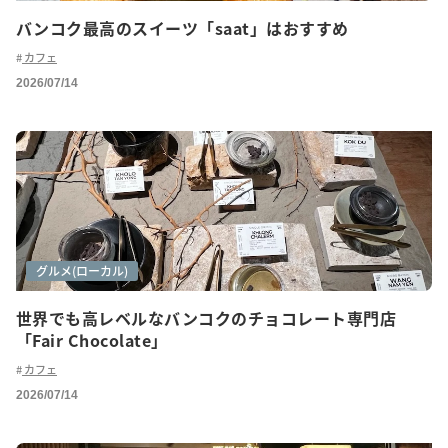
バンコク最高のスイーツ「saat」はおすすめ
カフェ
2026/07/14
カフェ巡り
グルメ(ローカル)
世界でも高レベルなバンコクのチョコレート専門店
「Fair Chocolate」
カフェ
2026/07/14