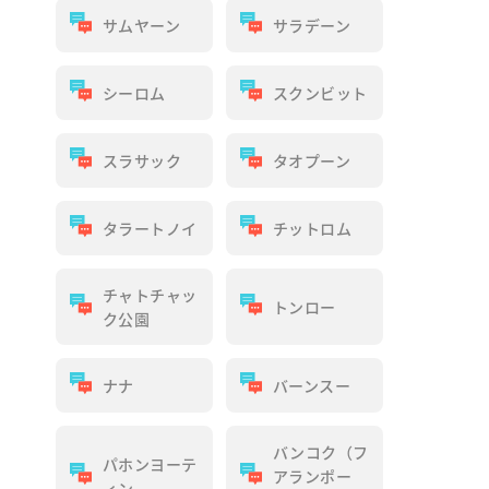
サムヤーン
サラデーン
シーロム
スクンビット
スラサック
タオプーン
タラートノイ
チットロム
チャトチャッ
トンロー
ク公園
ナナ
バーンスー
バンコク（フ
パホンヨーテ
アランポー
ィン