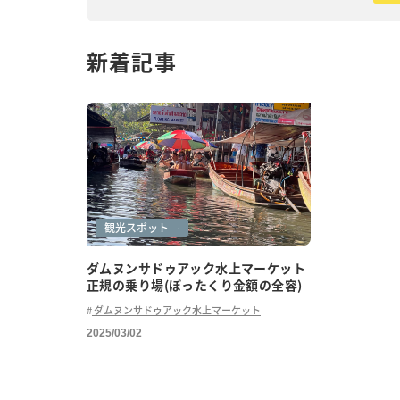
新着記事
ローカル体験
一人旅
体験
水上マーケット
観光スポット
ダムヌンサドゥアック水上マーケット
正規の乗り場(ぼったくり金額の全容)
ダムヌンサドゥアック水上マーケット
2025/03/02