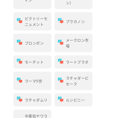
ン）
ビクトリーモ
プラカノン
ニュメント
メークロン市
プロンポン
場
モーチット
ラートプラオ
ラチャダーピ
ラーマ9世
セーク
ラチャダムリ
ルンピニー
中華街ヤワラ