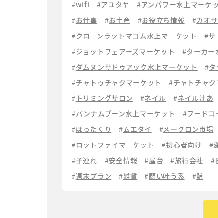
wifi
アユタヤ
アンパワー水上マーケ
お仕事
お土産
お役立ち情報
カオサ
クローンラットマヨム水上マーケット
サ
ジョットフェアーズマーケット
ターカー
ダムヌンサドゥアック水上マーケット
タ
チャトゥチャクマーケット
チャトチャク
トリミングサロン
ネイル
ネイルけあ
バンナムプーン水上マーケット
フードコ
ぼったくり
ムエタイ
メークロン市場
ロットファイマーケット
初心者向け
子連れ
安全情報
屋台
旅行会社
週末プラン
雑貨
願い叶う系
鮨