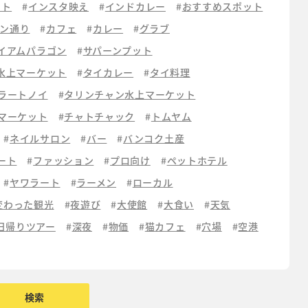
ット
インスタ映え
インドカレー
おすすめスポット
ン通り
カフェ
カレー
グラブ
イアムパラゴン
サパーンプット
水上マーケット
タイカレー
タイ料理
ラートノイ
タリンチャン水上マーケット
マーケット
チャトチャック
トムヤム
ネイルサロン
バー
バンコク土産
ート
ファッション
プロ向け
ペットホテル
ヤワラート
ラーメン
ローカル
変わった観光
夜遊び
大使館
大食い
天気
日帰りツアー
深夜
物価
猫カフェ
穴場
空港