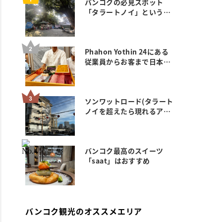
バンコクの必見スポット
「タラートノイ」というエ
リアにい ってみた。
Phahon Yothin 24にある
従業員からお客まで日本人
ゼロのおすすめ満席鮨 玄武
のご紹介
ソンワットロード(タラート
ノイを超えたら現れるアー
ト&カフェエリア)
バンコク最高のスイーツ
「saat」はおすすめ
バンコク観光のオススメエリア