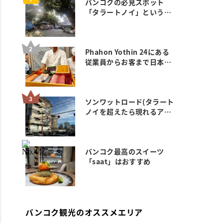
バンコクの必見スポット
「タラートノイ」というエ
リアにい ってみた。
Phahon Yothin 24にある
従業員からお客まで日本人
ゼロのおすすめ満席鮨 玄武
のご紹介
ソンワットロード(タラート
ノイを超えたら現れるアー
ト&カフェエリア)
バンコク最高のスイーツ
「saat」はおすすめ
バンコク観光のオススメエリア