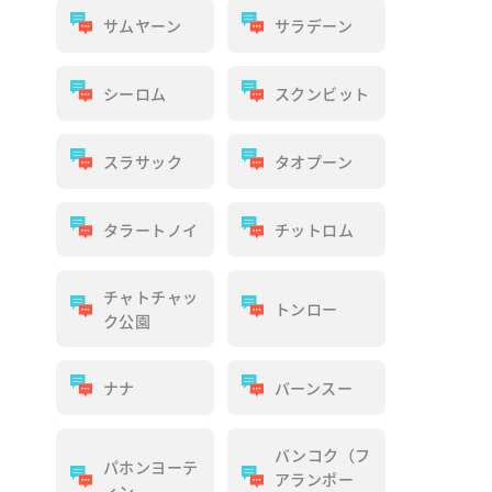
サムヤーン
サラデーン
シーロム
スクンビット
スラサック
タオプーン
タラートノイ
チットロム
チャトチャッ
トンロー
ク公園
ナナ
バーンスー
バンコク（フ
パホンヨーテ
アランポー
ィン