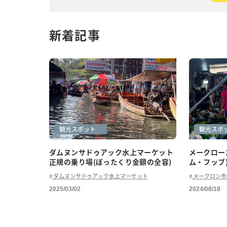
新着記事
ローカル体験
一人旅
体験
水上マーケット
観光スポット
グルメ(ロ
ローカル
観光スポ
ダムヌンサドゥアック水上マーケット
メークロー
正規の乗り場(ぼったくり金額の全容)
ム・フッブ)
ダムヌンサドゥアック水上マーケット
メークロン市
2025/03/02
2024/08/18