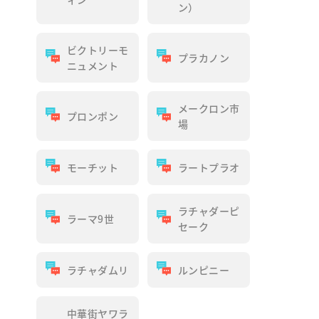
ン）
ビクトリーモ
プラカノン
ニュメント
メークロン市
プロンポン
場
モーチット
ラートプラオ
ラチャダーピ
ラーマ9世
セーク
ラチャダムリ
ルンピニー
中華街ヤワラ