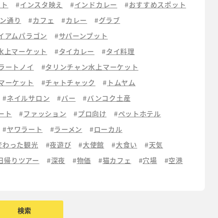
ット
インスタ映え
インドカレー
おすすめスポット
ン通り
カフェ
カレー
グラブ
イアムパラゴン
サパーンプット
水上マーケット
タイカレー
タイ料理
ラートノイ
タリンチャン水上マーケット
マーケット
チャトチャック
トムヤム
ネイルサロン
バー
バンコク土産
ート
ファッション
プロ向け
ペットホテル
ヤワラート
ラーメン
ローカル
変わった観光
夜遊び
大使館
大食い
天気
日帰りツアー
深夜
物価
猫カフェ
穴場
空港