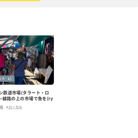
ーカル)
体験
ット
ン鉄道市場(タラート・ロ
-線路の上の市場で魚を(ry
場
ローカル