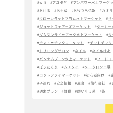
wifi
アユタヤ
アンパワー水上マーケ
お仕事
お土産
お役立ち情報
カオサ
クローンラットマヨム水上マーケット
サ
ジョットフェアーズマーケット
ターカー
ダムヌンサドゥアック水上マーケット
タ
チャトゥチャクマーケット
チャトチャク
トリミングサロン
ネイル
ネイルけあ
バンナムプーン水上マーケット
フードコ
ぼったくり
ムエタイ
メークロン市場
ロットファイマーケット
初心者向け
子連れ
安全情報
屋台
旅行会社
週末プラン
雑貨
願い叶う系
鮨