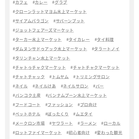
カフェ
カレー
グラブ
クローンラットマヨム水上マーケット
サイアムパラゴン
サパーンプット
ジョットフェアーズマーケット
ターカー水上マーケット
タイカレー
タイ料理
ダムヌンサドゥアック水上マーケット
タラートノイ
タリンチャン水上マーケット
チャトゥチャクマーケット
チャトチャクマーケット
チャトチャック
トムヤム
トリミングサロン
ネイル
ネイルけあ
ネイルサロン
バー
バンコク土産
バンナムプーン水上マーケット
フードコート
ファッション
プロ向け
ペットホテル
ぼったくり
ムエタイ
メークロン市場
ヤワラート
ラーメン
ローカル
ロットファイマーケット
初心者向け
変わった観光