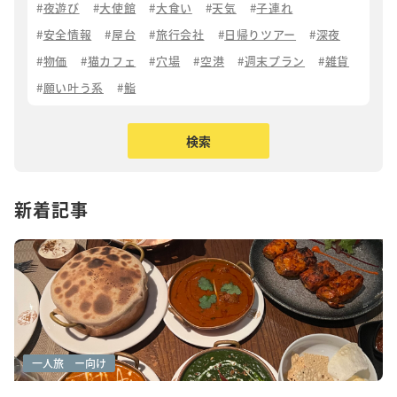
夜遊び
大使館
大食い
天気
子連れ
安全情報
屋台
旅行会社
日帰りツアー
深夜
物価
猫カフェ
穴場
空港
週末プラン
雑貨
願い叶う系
鮨
新着記事
グルメ(高級)
ファミリー向け
一人旅